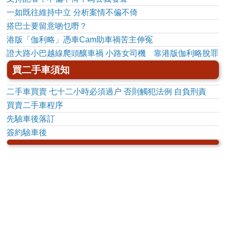
一如既往維持中立 分析案情不偏不倚
搭巴士要留意啲乜嘢？
港版「伽利略」憑車Cam助車禍苦主伸冤
證大路小巴越線爬頭釀車禍 小路女司機 靠港版伽利略脫罪
買二手車須知
二手車買賣 七十二小時必須過户 否則觸犯法例 自負刑責
買賣二手車程序
先驗車後落訂
簽約驗車後