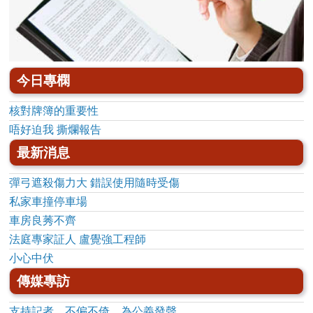
今日專㯗
核對牌簿的重要性
唔好迫我 撕爛報告
最新消息
彈弓遮殺傷力大 錯誤使用隨時受傷
私家車撞停車場
車房良莠不齊
法庭專家証人 盧覺強工程師
小心中伏
傳媒專訪
支持記者，不偏不倚，為公義發聲