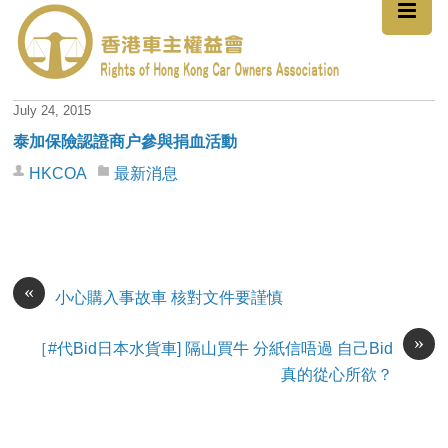
July 24, 2015
泰加保險認證商户參與捐血活動
HKCOA
最新消息
«
小心購入事故車 核對文件要謹慎
»
［‪#‎代Bid日本水貨車‬] 隔山買牛 分紙信唔過 自己Bid
真的從心所欲？