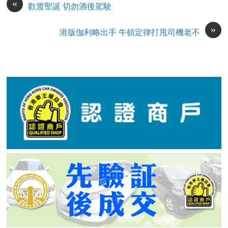
«
歡渡聖誕 切勿酒後駕駛
»
港版伽利略出手 牛頓定律打甩司機老不