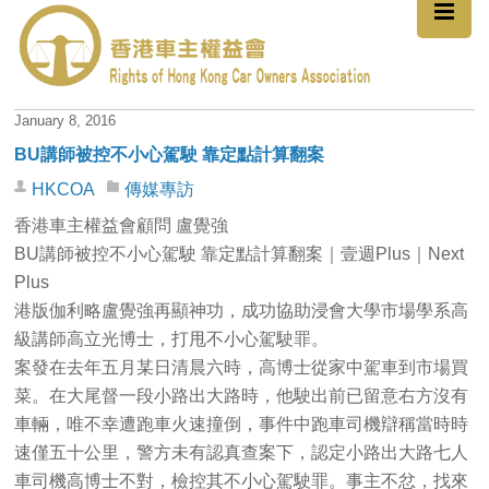
January 8, 2016
BU講師被控不小心駕駛 靠定點計算翻案
HKCOA
傳媒專訪
香港車主權益會顧問 盧覺強
BU講師被控不小心駕駛 靠定點計算翻案｜壹週Plus｜Next
Plus
港版伽利略盧覺強再顯神功，成功協助浸會大學市場學系高
級講師高立光博士，打甩不小心駕駛罪。
案發在去年五月某日清晨六時，高博士從家中駕車到市場買
菜。在大尾督一段小路出大路時，他駛出前已留意右方沒有
車輛，唯不幸遭跑車火速撞倒，事件中跑車司機辯稱當時時
速僅五十公里，警方未有認真查案下，認定小路出大路七人
車司機高博士不對，檢控其不小心駕駛罪。事主不忿，找來