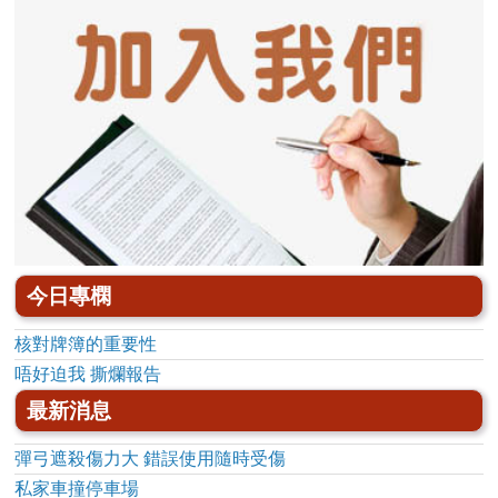
今日專㯗
核對牌簿的重要性
唔好迫我 撕爛報告
最新消息
彈弓遮殺傷力大 錯誤使用隨時受傷
私家車撞停車場