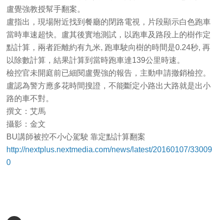
盧覺強教授幫手翻案。
盧指出，現場附近找到餐廳的閉路電視，片段顯示白色跑車
當時車速超快。盧其後實地測試，以跑車及路段上的樹作定
點計算，兩者距離約有九米, 跑車駛向樹的時間是0.24秒, 再
以除數計算，結果計算到當時跑車達139公里時速。
檢控官未開庭前已細閱盧覺強的報告，主動申請撤銷檢控。
盧認為警方應多花時間搜證，不能斷定小路出大路就是出小
路的車不對。
撰文：艾馬
攝影：金文
BU講師被控不小心駕駛 靠定點計算翻案
http://nextplus.nextmedia.com/news/latest/20160107/33009
0