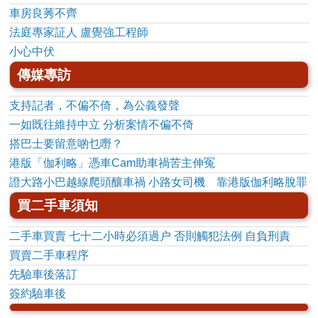
車房良莠不齊
法庭專家証人 盧覺強工程師
小心中伏
傳媒專訪
支持記者，不偏不倚，為公義發聲
一如既往維持中立 分析案情不偏不倚
搭巴士要留意啲乜嘢？
港版「伽利略」憑車Cam助車禍苦主伸冤
證大路小巴越線爬頭釀車禍 小路女司機 靠港版伽利略脫罪
買二手車須知
二手車買賣 七十二小時必須過户 否則觸犯法例 自負刑責
買賣二手車程序
先驗車後落訂
簽約驗車後