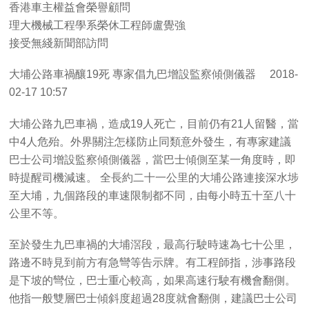
香港車主權益會榮譽顧問
理大機械工程學系榮休工程師盧覺強
接受無綫新聞部訪問
大埔公路車禍釀19死 專家倡九巴增設監察傾側儀器 2018-
02-17 10:57
大埔公路九巴車禍，造成19人死亡，目前仍有21人留醫，當
中4人危殆。外界關注怎樣防止同類意外發生，有專家建議
巴士公司增設監察傾側儀器，當巴士傾側至某一角度時，即
時提醒司機減速。 全長約二十一公里的大埔公路連接深水埗
至大埔，九個路段的車速限制都不同，由每小時五十至八十
公里不等。
至於發生九巴車禍的大埔滘段，最高行駛時速為七十公里，
路邊不時見到前方有急彎等告示牌。有工程師指，涉事路段
是下坡的彎位，巴士重心較高，如果高速行駛有機會翻側。
他指一般雙層巴士傾斜度超過28度就會翻側，建議巴士公司