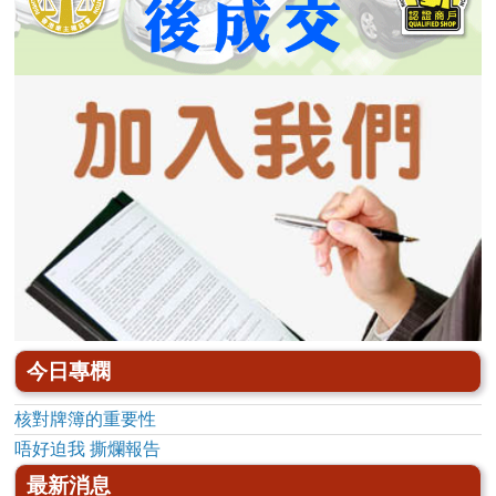
今日專㯗
核對牌簿的重要性
唔好迫我 撕爛報告
最新消息