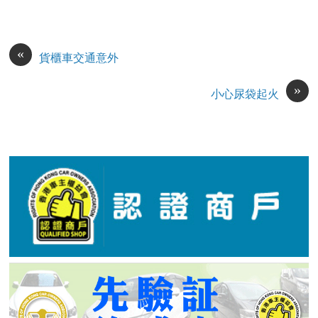
«
貨櫃車交通意外
»
小心尿袋起火