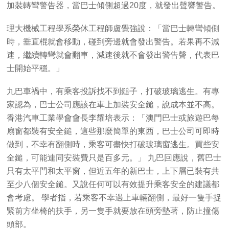
加裝轉彎警告器，當巴士傾側超過20度，就發出聲響警告。
理大機械工程學系榮休工程師盧覺強說：「當巴士轉彎傾側
時，垂直棍就會移動，碰到旁邊就會發出警告。若果再不減
速，繼續轉彎就會翻車，減速後就不會發出警告聲，代表巴
士開始平穩。」
九巴車禍中，有乘客投訴找不到鎚子，打破玻璃逃生。有專
家認為，巴士公司應該在車上加裝安全鎚，說成本並不高。
香港汽車工業學會會長李耀培表示：「澳門巴士或旅遊巴每
扇窗都裝有安全鎚，這些那麼簡單的東西，巴士公司可即時
做到，不幸有翻側時，乘客可盡快打破玻璃窗逃生。買些安
全鎚，可能連同安裝費只是百多元。」 九巴回應說，舊巴士
只有太平門和太平窗，但近五年的新巴士，上下層已裝有共
至少八個安全鎚。又說任何可以有效提升乘客安全的建議都
會考慮。 學者指，若乘客不幸遇上車輛翻側，最好一隻手捉
緊前方坐椅的扶手，另一隻手就要放在頭旁墊著，防止撞傷
頭部。