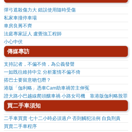
彈弓遮殺傷力大 錯誤使用隨時受傷
私家車撞停車場
車房良莠不齊
法庭專家証人 盧覺強工程師
小心中伏
傳媒專訪
支持記者，不偏不倚，為公義發聲
一如既往維持中立 分析案情不偏不倚
搭巴士要留意啲乜嘢？
港版「伽利略」憑車Cam助車禍苦主伸冤
證大路小巴越線爬頭釀車禍 小路女司機 靠港版伽利略脫罪
買二手車須知
二手車買賣 七十二小時必須過户 否則觸犯法例 自負刑責
買賣二手車程序