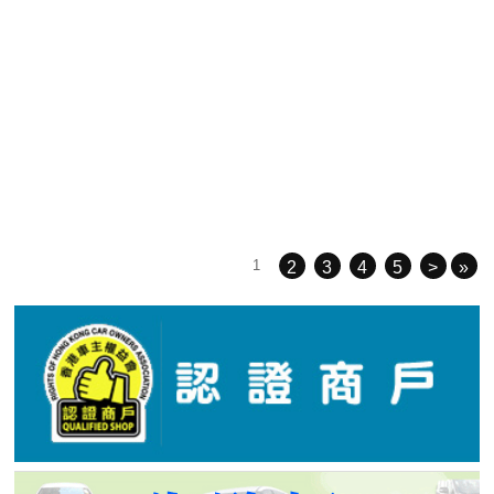
1
2
3
4
5
>
»