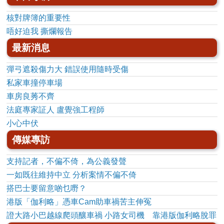
核對牌簿的重要性
唔好迫我 撕爛報告
最新消息
彈弓遮殺傷力大 錯誤使用隨時受傷
私家車撞停車場
車房良莠不齊
法庭專家証人 盧覺強工程師
小心中伏
傳媒專訪
支持記者，不偏不倚，為公義發聲
一如既往維持中立 分析案情不偏不倚
搭巴士要留意啲乜嘢？
港版「伽利略」憑車Cam助車禍苦主伸冤
證大路小巴越線爬頭釀車禍 小路女司機 靠港版伽利略脫罪