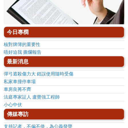
今日專㯗
核對牌簿的重要性
唔好迫我 撕爛報告
最新消息
彈弓遮殺傷力大 錯誤使用隨時受傷
私家車撞停車場
車房良莠不齊
法庭專家証人 盧覺強工程師
小心中伏
傳媒專訪
支持記者，不偏不倚，為公義發聲