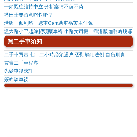
一如既往維持中立 分析案情不偏不倚
搭巴士要留意啲乜嘢？
港版「伽利略」憑車Cam助車禍苦主伸冤
證大路小巴越線爬頭釀車禍 小路女司機 靠港版伽利略脫罪
買二手車須知
二手車買賣 七十二小時必須過户 否則觸犯法例 自負刑責
買賣二手車程序
先驗車後落訂
簽約驗車後