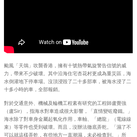
颱風「天鴿」吹襲香港，擁有十號熱帶氣旋警告信號的威
力，帶來不少破壞。其中沿海住宅杏花村更成為重災區，海
水倒灌地下停車場。沒頂浸毀了二十多部車，被海水浸了二
十多小時的車，全部報銷。
對於交通意外、機械及輪機工程素有研究的工程師盧覺強
（盧Sir），指海水對車造成很大影響，「直情變咗廢鐵。」
海水除了對車身金屬起氧化作用，車軸、「總龍」（電線線
束）等零件也受到破壞。而且，沒辦法徹底弄乾。「濕了不
可以就這樣弄乾，有些地方一直潮濕，未必檢查到。」所