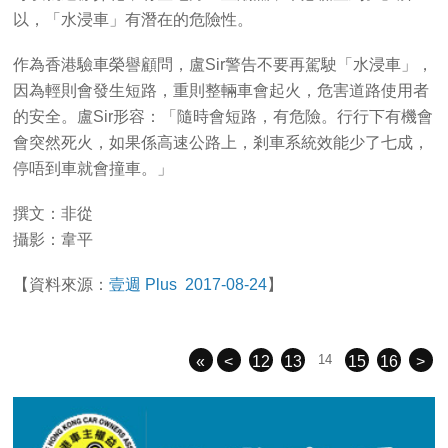
以，「水浸車」有潛在的危險性。
作為香港驗車榮譽顧問，盧Sir警告不要再駕駛「水浸車」，
因為輕則會發生短路，重則整輛車會起火，危害道路使用者
的安全。盧Sir形容：「隨時會短路，有危險。行行下有機會
會突然死火，如果係高速公路上，剎車系統效能少了七成，
停唔到車就會撞車。」
撰文：非從
攝影：韋平
【資料來源：
壹週 Plus 2017-08-24
】
14
«
<
12
13
15
16
>