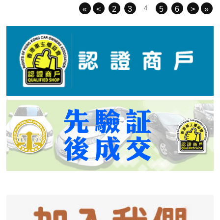
4
«
<
2
3
5
6
>
»