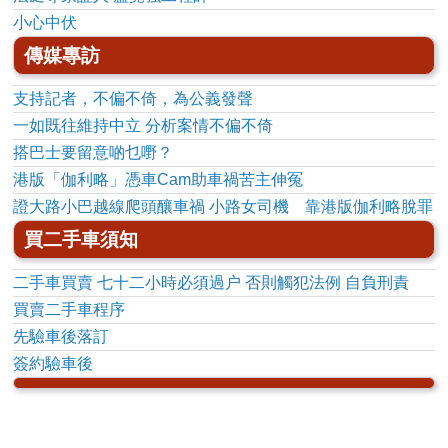
小心中伏
傳媒專訪
支持記者，不偏不倚，為公義發聲
一如既往維持中立 分析案情不偏不倚
搭巴士要留意啲乜嘢？
港版「伽利略」憑車Cam助車禍苦主伸冤
證大路小巴越線爬頭釀車禍 小路女司機 靠港版伽利略脫罪
買二手車須知
二手車買賣 七十二小時必須過户 否則觸犯法例 自負刑責
買賣二手車程序
先驗車後落訂
簽約驗車後