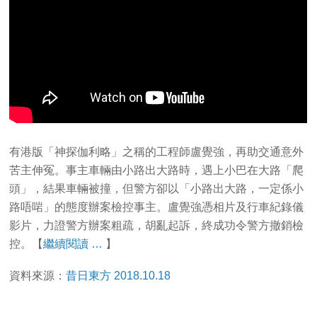
有港版「神探伽利略」之稱的工程師盧覺強，再助交通意外
苦主伸冤。事主車輛由小路出大路時，遇上小巴在大路「爬
頭」，結果車輛被撞，但警方卻以「小路出大路，一定係小
路唔啱」的態度辦案檢控事主。盧覺強憑相片及行車紀錄儀
影片，力證警方辦案粗疏，胡亂起訴，終成功令警方撤銷檢
控。【
繼續閱讀 …
】
資料來源：
昔日東方 2018.10.18