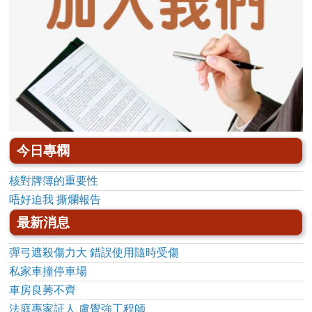
今日專㯗
核對牌簿的重要性
唔好迫我 撕爛報告
最新消息
彈弓遮殺傷力大 錯誤使用隨時受傷
私家車撞停車場
車房良莠不齊
法庭專家証人 盧覺強工程師