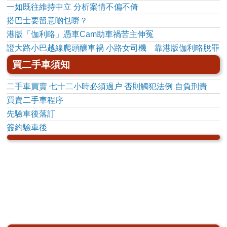
一如既往維持中立 分析案情不偏不倚
搭巴士要留意啲乜嘢？
港版「伽利略」憑車Cam助車禍苦主伸冤
證大路小巴越線爬頭釀車禍 小路女司機 靠港版伽利略脫罪
買二手車須知
二手車買賣 七十二小時必須過户 否則觸犯法例 自負刑責
買賣二手車程序
先驗車後落訂
簽約驗車後