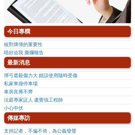
今日專㯗
核對牌簿的重要性
唔好迫我 撕爛報告
最新消息
彈弓遮殺傷力大 錯誤使用隨時受傷
私家車撞停車場
車房良莠不齊
法庭專家証人 盧覺強工程師
小心中伏
傳媒專訪
支持記者，不偏不倚，為公義發聲