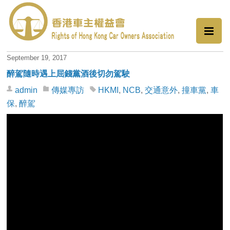
September 19, 2017
醉駕隨時遇上屈錢黨酒後切勿駕駛
admin
傳媒專訪
HKMI
,
NCB
,
交通意外
,
撞車黨
,
車
保
,
醉駕