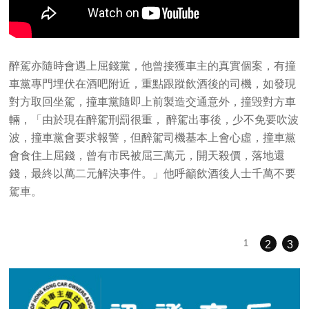
醉駕亦隨時會遇上屈錢黨，他曾接獲車主的真實個案，有撞
車黨專門埋伏在酒吧附近，重點跟蹤飲酒後的司機，如發現
對方取回坐駕，撞車黨隨即上前製造交通意外，撞毁對方車
輛，「由於現在醉駕刑罰很重， 醉駕出事後，少不免要吹波
波，撞車黨會要求報警，但醉駕司機基本上會心虛，撞車黨
會食住上屈錢，曾有市民被屈三萬元，開天殺價，落地還
錢，最終以萬二元解決事件。」他呼籲飲酒後人士千萬不要
駕車。
1
2
3